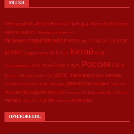
МЕТКИ
#80летВеликойПобеды
#20съездКПК
#ВизитСиВРоссию
#Двесессии2023
#Петербургскийдневник
#комментарий@radiometro
АТЭС
COVID-19
G20
CIIE
Китай
БРИКС
КПК
МИД
Бодрое утро
Кино
Россия
США
Пояс и путь
Минкоммерции
ООН
ПМЭФ
ШОС
азиада
Шёлковый путь
Форум
ЧС
Тайвань
Харбин
двесессии
космос
выставка
гала-концерт
встреча
медицина
праздник весны
музыка
сотрудничество
спутник
синьцзян
туризм
экономика
тайвань
торговля
экология
ПРИЛОЖЕНИЕ