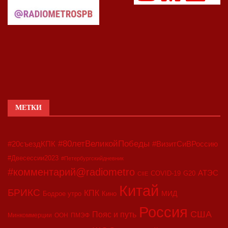
МЕТКИ
#80летВеликойПобеды
#20съездКПК
#ВизитСиВРоссию
#Двесессии2023
#Петербургскийдневник
#комментарий@radiometro
АТЭС
COVID-19
G20
CIIE
Китай
БРИКС
КПК
МИД
Бодрое утро
Кино
Россия
США
Пояс и путь
Минкоммерции
ООН
ПМЭФ