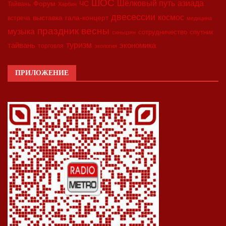
ШОС
азиада
Шёлковый путь
Форум
ЧС
Тайвань
Харбин
двесессии
космос
выставка
гала-концерт
встреча
медицина
праздник весны
музыка
сотрудничество
спутник
синьцзян
туризм
экономика
тайвань
торговля
экология
ПРИЛОЖЕНИЕ