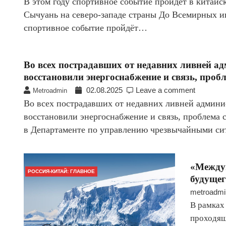
В этом году спортивное событие пройдёт в китайс
Сычуань на северо-западе страны До Всемирных иг
спортивное событие пройдёт…
Во всех пострадавших от недавних ливней а
восстановили энергоснабжение и связь, проб
02.08.2025
Leave a comment
Metroadmin
Во всех пострадавших от недавних ливней админи
восстановили энергоснабжение и связь, проблема 
в Департаменте по управлению чрезвычайными с
«Междун
РОССИЯ-КИТАЙ: ГЛАВНОЕ
будуще
metroadmi
В рамках
проходящ