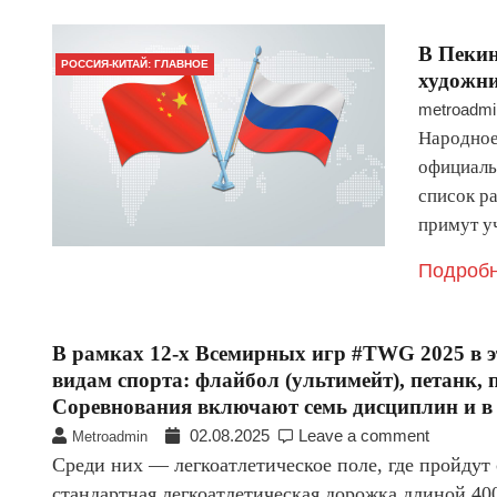
В Пекин
РОССИЯ-КИТАЙ: ГЛАВНОЕ
художни
metroadmi
Народное
официаль
список р
примут у
Подробн
В рамках 12-х Всемирных игр #TWG 2025 в э
видам спорта: флайбол (ультимейт), петанк, 
Соревнования включают семь дисциплин и в 
02.08.2025
Leave a comment
Metroadmin
Среди них — легкоатлетическое поле, где пройдут 
стандартная легкоатлетическая дорожка длиной 40