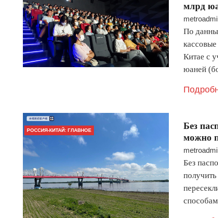
млрд ю
metroadmi
По данны
кассовые 
Китае с 
юаней (б
Подробн
Без пас
РОССИЯ-КИТАЙ: ГЛАВНОЕ
можно п
metroadmi
Без паспо
получить 
пересекл
способа