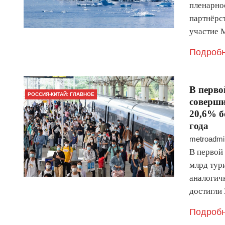
пленарно
партнёрс
участие 
Подробн
В перво
РОССИЯ-КИТАЙ: ГЛАВНОЕ
соверши
20,6% б
года
metroadmi
В первой
млрд тури
аналогич
достигли
Подробн