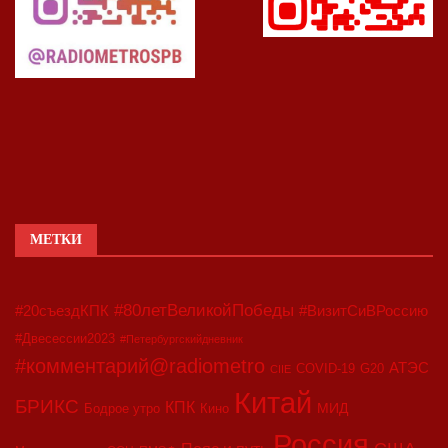
МЕТКИ
#80летВеликойПобеды
#20съездКПК
#ВизитСиВРоссию
#Двесессии2023
#Петербургскийдневник
#комментарий@radiometro
АТЭС
COVID-19
G20
CIIE
Китай
БРИКС
КПК
МИД
Бодрое утро
Кино
Россия