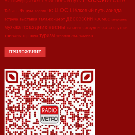
США
Пояс и путь
Минкоммерции
ООН
ПМЭФ
ШОС
азиада
Шёлковый путь
Форум
ЧС
Тайвань
Харбин
двесессии
космос
выставка
гала-концерт
встреча
медицина
праздник весны
музыка
сотрудничество
спутник
синьцзян
туризм
экономика
тайвань
торговля
экология
ПРИЛОЖЕНИЕ