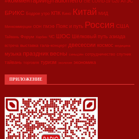
#комментарий@radiometro
АТЭС
COVID-19
G20
CIIE
Китай
БРИКС
КПК
МИД
Бодрое утро
Кино
Россия
США
Пояс и путь
Минкоммерции
ООН
ПМЭФ
ШОС
азиада
Шёлковый путь
Форум
ЧС
Тайвань
Харбин
двесессии
космос
выставка
гала-концерт
встреча
медицина
праздник весны
музыка
сотрудничество
спутник
синьцзян
туризм
экономика
тайвань
торговля
экология
ПРИЛОЖЕНИЕ