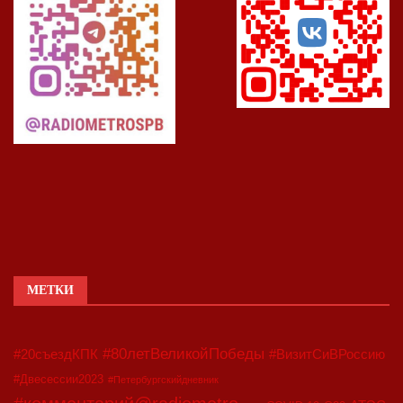
МЕТКИ
#80летВеликойПобеды
#20съездКПК
#ВизитСиВРоссию
#Двесессии2023
#Петербургскийдневник