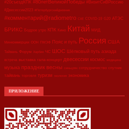
#80летВеликойПобеды
#20съездКПК
#ВизитСиВРоссию
#Двесессии2023
#Петербургскийдневник
#комментарий@radiometro
АТЭС
COVID-19
G20
CIIE
Китай
БРИКС
КПК
МИД
Бодрое утро
Кино
Россия
США
Пояс и путь
Минкоммерции
ООН
ПМЭФ
ШОС
азиада
Шёлковый путь
Форум
ЧС
Тайвань
Харбин
двесессии
космос
выставка
гала-концерт
встреча
медицина
праздник весны
музыка
сотрудничество
спутник
синьцзян
туризм
экономика
тайвань
торговля
экология
ПРИЛОЖЕНИЕ