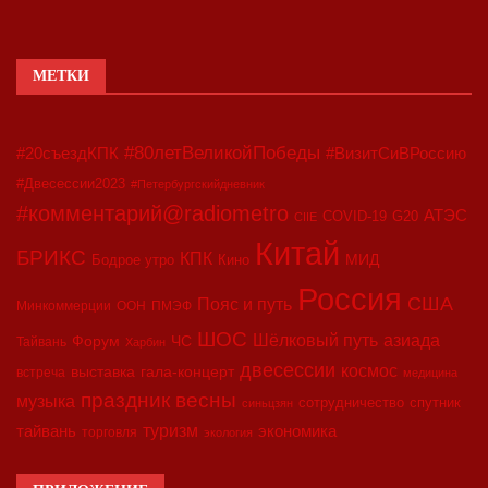
МЕТКИ
#80летВеликойПобеды
#20съездКПК
#ВизитСиВРоссию
#Двесессии2023
#Петербургскийдневник
#комментарий@radiometro
АТЭС
COVID-19
G20
CIIE
Китай
БРИКС
КПК
МИД
Бодрое утро
Кино
Россия
США
Пояс и путь
Минкоммерции
ООН
ПМЭФ
ШОС
азиада
Шёлковый путь
Форум
ЧС
Тайвань
Харбин
двесессии
космос
выставка
гала-концерт
встреча
медицина
праздник весны
музыка
сотрудничество
спутник
синьцзян
туризм
экономика
тайвань
торговля
экология