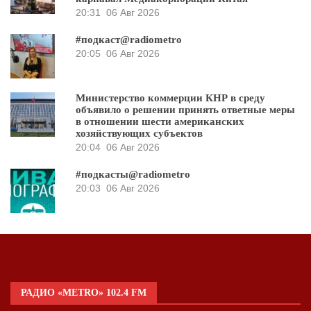
20:31
06 Авг 2026
#подкаст@radiometro
20:05
06 Авг 2026
Министерство коммерции КНР в среду
объявило о решении принять ответные меры
в отношении шести американских
хозяйствующих субъектов
20:04
06 Авг 2026
#подкасты@radiometro
20:03
06 Авг 2026
РАДИО «METRO» 102.4 FM