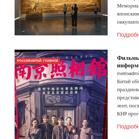
Мемориал
японским
оккупант
Подробн
Фильмы
РОССИЯ-КИТАЙ: ГЛАВНОЕ
информ
metroadmi
Китай об
празднов
представ
лент, по
КНР прог
Подробн