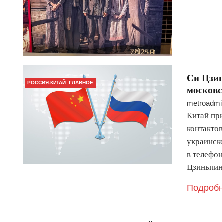
Си Цзи
РОССИЯ-КИТАЙ: ГЛАВНОЕ
московс
metroadmi
Китай пр
контакто
украинск
в телефо
Цзиньпин
Подробн