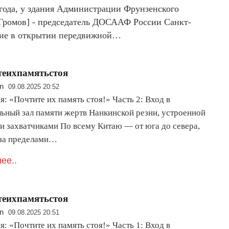
 года, у здания Администрации Фрунзенского
 Громов] - председатель ДОСААФ России Санкт-
стие в открытии передвижной…
теихпамятьстоя
n
09.08.2025 20:52
: «Почтите их память стоя!» Часть 2: Вход в
ьный зал памяти жертв Нанкинской резни, устроенной
и захватчиками По всему Китаю — от юга до севера,
 за пределами…
ее..
теихпамятьстоя
n
09.08.2025 20:51
: «Почтите их память стоя!» Часть 1: Вход в