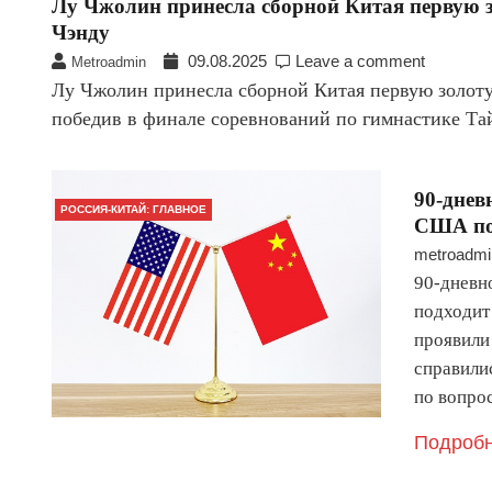
Лу Чжолин принесла сборной Китая первую з
Чэнду
09.08.2025
Leave a comment
Metroadmin
Лу Чжолин принесла сборной Китая первую золоту
победив в финале соревнований по гимнастике Т
90-днев
РОССИЯ-КИТАЙ: ГЛАВНОЕ
США по
metroadmi
90-дневн
подходит 
проявили
справили
по вопр
Подробн