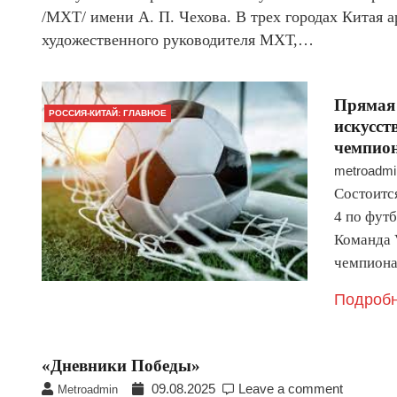
/МХТ/ имени А. П. Чехова. В трех городах Китая а
художественного руководителя МХТ,…
Прямая 
РОССИЯ-КИТАЙ: ГЛАВНОЕ
искусст
чемпио
metroadmi
Состоитс
4 по футб
Команда 
чемпиона
Подробн
«Дневники Победы»
09.08.2025
Leave a comment
Metroadmin