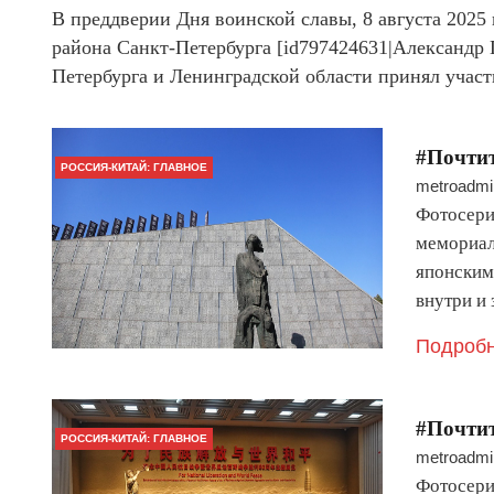
В преддверии Дня воинской славы, 8 августа 2025
района Санкт-Петербурга [id797424631|Александр
Петербурга и Ленинградской области принял уча
#Почти
РОССИЯ-КИТАЙ: ГЛАВНОЕ
metroadmi
Фотосерия
мемориал
японским
внутри и
Подробн
#Почти
РОССИЯ-КИТАЙ: ГЛАВНОЕ
metroadmi
Фотосерия