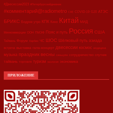
#Двесессии2023
#Петербургскийдневник
#комментарий@radiometro
АТЭС
COVID-19
G20
CIIE
Китай
БРИКС
КПК
МИД
Бодрое утро
Кино
Россия
США
Пояс и путь
Минкоммерции
ООН
ПМЭФ
ШОС
азиада
Шёлковый путь
Форум
ЧС
Тайвань
Харбин
двесессии
космос
выставка
гала-концерт
встреча
медицина
праздник весны
музыка
сотрудничество
спутник
синьцзян
туризм
экономика
тайвань
торговля
экология
ПРИЛОЖЕНИЕ