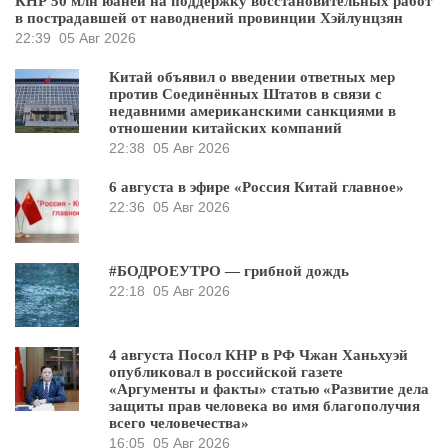
КНР 50 млн юаней на поддержку восстановительных работ
в пострадавшей от наводнений провинции Хэйлунцзян
22:39
05 Авг 2026
Китай объявил о введении ответных мер
против Соединённых Штатов в связи с
недавними американскими санкциями в
отношении китайских компаний
22:38
05 Авг 2026
6 августа в эфире «Россия Китай главное»
22:36
05 Авг 2026
#БОДРОЕУТРО — грибной дождь
22:18
05 Авг 2026
4 августа Посол КНР в РФ Чжан Ханьхуэй
опубликовал в российской газете
«Аргументы и факты» статью «Развитие дела
защиты прав человека во имя благополучия
всего человечества»
16:05
05 Авг 2026