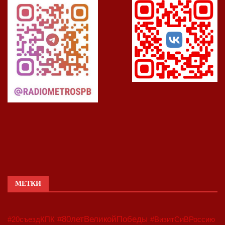
МЕТКИ
#80летВеликойПобеды
#20съездКПК
#ВизитСиВРоссию