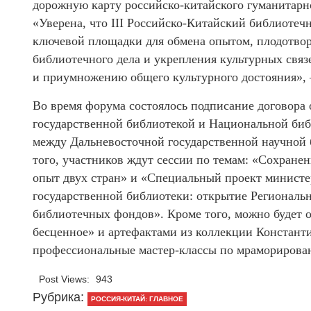
дорожную карту российско-китайского гуманитарно
«Уверена, что III Российско-Китайский библиотеч
ключевой площадки для обмена опытом, плодотво
библиотечного дела и укрепления культурных свя
и приумножению общего культурного достояния»,
Во время форума состоялось подписание договора
государственной библиотекой и Национальной библ
между Дальневосточной государственной научной 
того, участников ждут сессии по темам: «Сохранен
опыт двух стран» и «Специальный проект министе
государственной библиотеки: открытие Региональ
библиотечных фондов». Кроме того, можно будет 
бесценное» и артефактами из коллекции Констант
профессиональные мастер-классы по мраморирован
Post Views:
943
Рубрика:
РОССИЯ-КИТАЙ: ГЛАВНОЕ