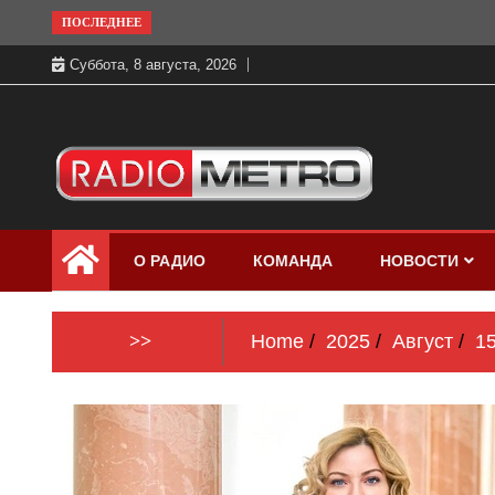
Skip
ПОСЛЕДНЕЕ
to
Суббота, 8 августа, 2026
content
Слушать онлайн и на 102.4 FM
Радио МЕТРО
бесплатно в хорошем качестве Санкт-
О РАДИО
КОМАНДА
НОВОСТИ
Петербург и Россия
>>
Home
2025
Август
1