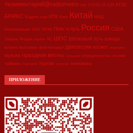
#комментарий@radiometro
АТЭС
COVID-19
G20
CIIE
Китай
БРИКС
КПК
МИД
Бодрое утро
Кино
Россия
США
Пояс и путь
Минкоммерции
ООН
ПМЭФ
ШОС
азиада
Шёлковый путь
Форум
ЧС
Тайвань
Харбин
двесессии
космос
выставка
гала-концерт
встреча
медицина
праздник весны
музыка
сотрудничество
спутник
синьцзян
туризм
экономика
тайвань
торговля
экология
ПРИЛОЖЕНИЕ