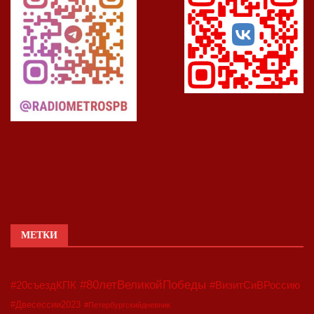
МЕТКИ
#80летВеликойПобеды
#20съездКПК
#ВизитСиВРоссию
#Двесессии2023
#Петербургскийдневник