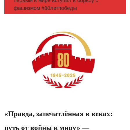
первым в мире вступил в борьбу с
фашизмом #80летпобеды
«Правда, запечатлённая в веках:
путь от войны к миру» —