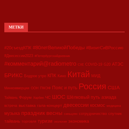
МЕТКИ
#80летВеликойПобеды
#20съездКПК
#ВизитСиВРоссию
#Двесессии2023
#Петербургскийдневник
#комментарий@radiometro
АТЭС
COVID-19
G20
CIIE
Китай
БРИКС
КПК
МИД
Бодрое утро
Кино
Россия
США
Пояс и путь
Минкоммерции
ООН
ПМЭФ
ШОС
азиада
Шёлковый путь
Форум
ЧС
Тайвань
Харбин
двесессии
космос
выставка
гала-концерт
встреча
медицина
праздник весны
музыка
сотрудничество
спутник
синьцзян
туризм
экономика
тайвань
торговля
экология