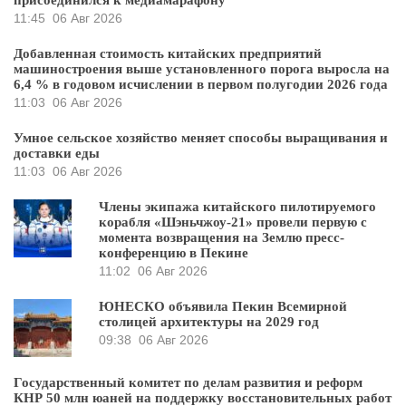
присоединился к медиамарафону
11:45
06 Авг 2026
Добавленная стоимость китайских предприятий
машиностроения выше установленного порога выросла на
6,4 % в годовом исчислении в первом полугодии 2026 года
11:03
06 Авг 2026
Умное сельское хозяйство меняет способы выращивания и
доставки еды
11:03
06 Авг 2026
Члены экипажа китайского пилотируемого
корабля «Шэньчжоу-21» провели первую с
момента возвращения на Землю пресс-
конференцию в Пекине
11:02
06 Авг 2026
ЮНЕСКО объявила Пекин Всемирной
столицей архитектуры на 2029 год
09:38
06 Авг 2026
Государственный комитет по делам развития и реформ
КНР 50 млн юаней на поддержку восстановительных работ