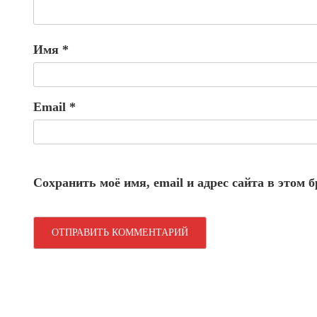
Имя
*
Email
*
Сохранить моё имя, email и адрес сайта в этом