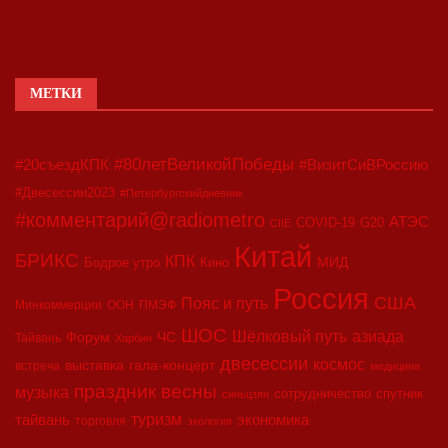
МЕТКИ
#80летВеликойПобеды
#20съездКПК
#ВизитСиВРоссию
#Двесессии2023
#Петербургскийдневник
#комментарий@radiometro
АТЭС
COVID-19
G20
CIIE
Китай
БРИКС
КПК
МИД
Бодрое утро
Кино
Россия
США
Пояс и путь
Минкоммерции
ООН
ПМЭФ
ШОС
азиада
Шёлковый путь
Форум
ЧС
Тайвань
Харбин
двесессии
космос
выставка
гала-концерт
встреча
медицина
праздник весны
музыка
сотрудничество
спутник
синьцзян
туризм
экономика
тайвань
торговля
экология