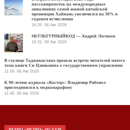
пассажиропоток на международных
авиалиниях самой южной китайской
провинции Хайнань увеличился на 30% в
годовом исчислении
16:35
06 Авг 2026
#КУЛЬТУРНЫЙКОД — Андрей Логинов
16:31
06 Авг 2026
В столице Таджикистана прошла встреча читателей пятого
тома книги Си Цзиньпина о государственном управлении
11:56
06 Авг 2026
К 90-летию журнала «Костер»: Владимир Рябовол
присоединился к медиамарафону
11:45
06 Авг 2026
РАДИО «METRO» 102.4 FM