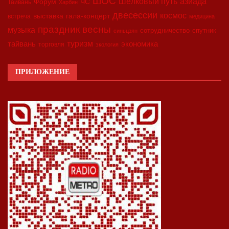
ШОС
азиада
Шёлковый путь
Форум
ЧС
Тайвань
Харбин
двесессии
космос
выставка
гала-концерт
встреча
медицина
праздник весны
музыка
сотрудничество
спутник
синьцзян
туризм
экономика
тайвань
торговля
экология
ПРИЛОЖЕНИЕ