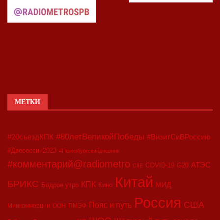
МЕТКИ
#80летВеликойПобеды
#20съездКПК
#ВизитСиВРоссию
#Двесессии2023
#Петербургскийдневник
#комментарий@radiometro
АТЭС
COVID-19
G20
CIIE
Китай
БРИКС
КПК
МИД
Бодрое утро
Кино
Россия
США
Пояс и путь
Минкоммерции
ООН
ПМЭФ