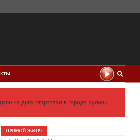
АКТЫ
зян на днях стартовал в городе Хулинь,
ПРЯМОЙ ЭФИР: