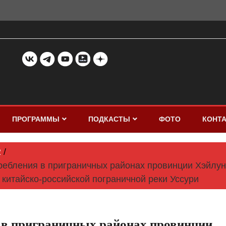
ПРОГРАММЫ
ПОДКАСТЫ
ФОТО
КОНТ
2
ребления в приграничных районах провинции Хэйлунц
китайско-российской пограничной реки Уссури
я в приграничных районах провинции