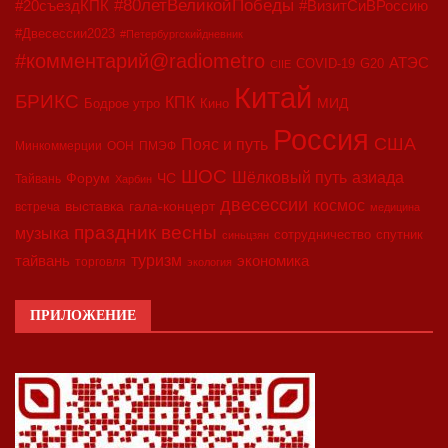
#80летВеликойПобеды
#20съездКПК
#ВизитСиВРоссию
#Двесессии2023
#Петербургскийдневник
#комментарий@radiometro
АТЭС
COVID-19
G20
CIIE
Китай
БРИКС
КПК
МИД
Бодрое утро
Кино
Россия
США
Пояс и путь
Минкоммерции
ООН
ПМЭФ
ШОС
азиада
Шёлковый путь
Форум
ЧС
Тайвань
Харбин
двесессии
космос
выставка
гала-концерт
встреча
медицина
праздник весны
музыка
сотрудничество
спутник
синьцзян
туризм
экономика
тайвань
торговля
экология
ПРИЛОЖЕНИЕ