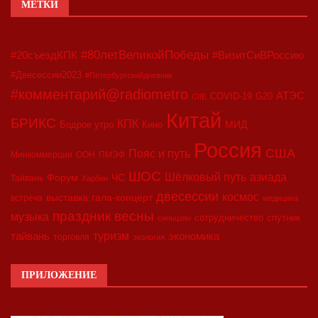
МЕТКИ
#80летВеликойПобеды
#20съездКПК
#ВизитСиВРоссию
#Двесессии2023
#Петербургскийдневник
#комментарий@radiometro
АТЭС
COVID-19
G20
CIIE
Китай
БРИКС
КПК
МИД
Бодрое утро
Кино
Россия
США
Пояс и путь
Минкоммерции
ООН
ПМЭФ
ШОС
азиада
Шёлковый путь
Форум
ЧС
Тайвань
Харбин
двесессии
космос
выставка
гала-концерт
встреча
медицина
праздник весны
музыка
сотрудничество
спутник
синьцзян
туризм
экономика
тайвань
торговля
экология
ПРИЛОЖЕНИЕ