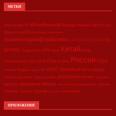
МЕТКИ
#80летВеликойПобеды
#20съездКПК
#ВизитСиВРоссию
#Двесессии2023
#Петербургскийдневник
#комментарий@radiometro
АТЭС
COVID-19
G20
CIIE
Китай
БРИКС
КПК
МИД
Бодрое утро
Кино
Россия
США
Пояс и путь
Минкоммерции
ООН
ПМЭФ
ШОС
азиада
Шёлковый путь
Форум
ЧС
Тайвань
Харбин
двесессии
космос
выставка
гала-концерт
встреча
медицина
праздник весны
музыка
сотрудничество
спутник
синьцзян
туризм
экономика
тайвань
торговля
экология
ПРИЛОЖЕНИЕ