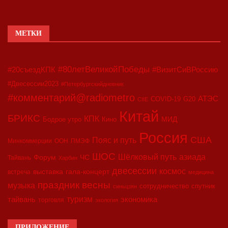
МЕТКИ
#80летВеликойПобеды
#20съездКПК
#ВизитСиВРоссию
#Двесессии2023
#Петербургскийдневник
#комментарий@radiometro
АТЭС
COVID-19
G20
CIIE
Китай
БРИКС
КПК
МИД
Бодрое утро
Кино
Россия
США
Пояс и путь
Минкоммерции
ООН
ПМЭФ
ШОС
азиада
Шёлковый путь
Форум
ЧС
Тайвань
Харбин
двесессии
космос
выставка
гала-концерт
встреча
медицина
праздник весны
музыка
сотрудничество
спутник
синьцзян
туризм
экономика
тайвань
торговля
экология
ПРИЛОЖЕНИЕ