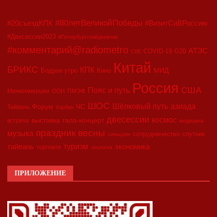
#80летВеликойПобеды
#20съездКПК
#ВизитСиВРоссию
#Двесессии2023
#Петербургскийдневник
#комментарий@radiometro
АТЭС
COVID-19
G20
CIIE
Китай
БРИКС
КПК
МИД
Бодрое утро
Кино
Россия
США
Пояс и путь
Минкоммерции
ООН
ПМЭФ
ШОС
азиада
Шёлковый путь
Форум
ЧС
Тайвань
Харбин
двесессии
космос
выставка
гала-концерт
встреча
медицина
праздник весны
музыка
сотрудничество
спутник
синьцзян
туризм
экономика
тайвань
торговля
экология
ПРИЛОЖЕНИЕ