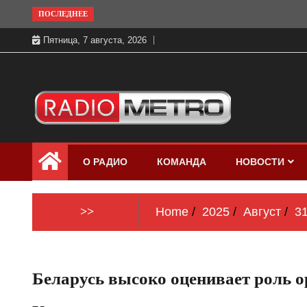
Skip
ПОСЛЕДНЕЕ
to
Пятница, 7 августа, 2026
content
Слушать онлайн и на 102.4 FM
Радио МЕТРО
бесплатно в хорошем качестве Санкт-
О РАДИО
КОМАНДА
НОВОСТИ
Петербург и Россия
>>
Home
2025
Август
3
Беларусь высоко оценивает роль о