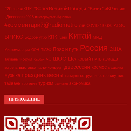
#80летВеликойПобеды
#20съездКПК
#ВизитСиВРоссию
#Двесессии2023
#Петербургскийдневник
#комментарий@radiometro
АТЭС
COVID-19
G20
CIIE
Китай
БРИКС
КПК
МИД
Бодрое утро
Кино
Россия
США
Пояс и путь
Минкоммерции
ООН
ПМЭФ
ШОС
азиада
Шёлковый путь
Форум
ЧС
Тайвань
Харбин
двесессии
космос
выставка
гала-концерт
встреча
медицина
праздник весны
музыка
сотрудничество
спутник
синьцзян
туризм
экономика
тайвань
торговля
экология
ПРИЛОЖЕНИЕ