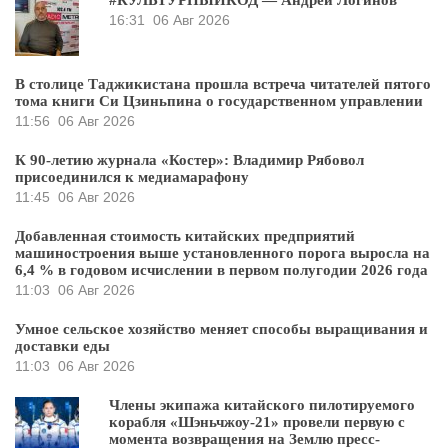
#КУЛЬТУРНЫЙКОД — Андрей Логинов
16:31
06 Авг 2026
В столице Таджикистана прошла встреча читателей пятого
тома книги Си Цзиньпина о государственном управлении
11:56
06 Авг 2026
К 90-летию журнала «Костер»: Владимир Рябовол
присоединился к медиамарафону
11:45
06 Авг 2026
Добавленная стоимость китайских предприятий
машиностроения выше установленного порога выросла на
6,4 % в годовом исчислении в первом полугодии 2026 года
11:03
06 Авг 2026
Умное сельское хозяйство меняет способы выращивания и
доставки еды
11:03
06 Авг 2026
Члены экипажа китайского пилотируемого
корабля «Шэньчжоу-21» провели первую с
момента возвращения на Землю пресс-