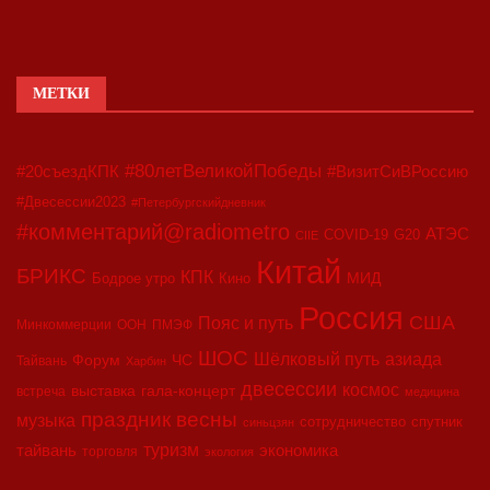
МЕТКИ
#80летВеликойПобеды
#20съездКПК
#ВизитСиВРоссию
#Двесессии2023
#Петербургскийдневник
#комментарий@radiometro
АТЭС
COVID-19
G20
CIIE
Китай
БРИКС
КПК
МИД
Бодрое утро
Кино
Россия
США
Пояс и путь
Минкоммерции
ООН
ПМЭФ
ШОС
азиада
Шёлковый путь
Форум
ЧС
Тайвань
Харбин
двесессии
космос
выставка
гала-концерт
встреча
медицина
праздник весны
музыка
сотрудничество
спутник
синьцзян
туризм
экономика
тайвань
торговля
экология