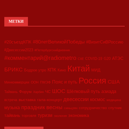
МЕТКИ
#80летВеликойПобеды
#20съездКПК
#ВизитСиВРоссию
#Двесессии2023
#Петербургскийдневник
#комментарий@radiometro
АТЭС
COVID-19
G20
CIIE
Китай
БРИКС
КПК
МИД
Бодрое утро
Кино
Россия
США
Пояс и путь
Минкоммерции
ООН
ПМЭФ
ШОС
азиада
Шёлковый путь
Форум
ЧС
Тайвань
Харбин
двесессии
космос
выставка
гала-концерт
встреча
медицина
праздник весны
музыка
сотрудничество
спутник
синьцзян
туризм
экономика
тайвань
торговля
экология