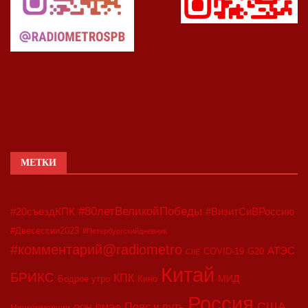
МЕТКИ
#80летВеликойПобеды
#20съездКПК
#ВизитСиВРоссию
#Двесессии2023
#Петербургскийдневник
#комментарий@radiometro
АТЭС
COVID-19
G20
CIIE
Китай
БРИКС
КПК
МИД
Бодрое утро
Кино
Россия
США
Пояс и путь