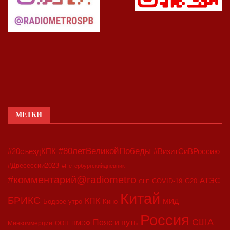
МЕТКИ
#80летВеликойПобеды
#20съездКПК
#ВизитСиВРоссию
#Двесессии2023
#Петербургскийдневник
#комментарий@radiometro
АТЭС
COVID-19
G20
CIIE
Китай
БРИКС
КПК
МИД
Бодрое утро
Кино
Россия
США
Пояс и путь
Минкоммерции
ООН
ПМЭФ