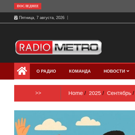
Skip
ПОСЛЕДНЕЕ
to
Пятница, 7 августа, 2026
content
Слушать онлайн и на 102.4 FM
Радио МЕТРО
бесплатно в хорошем качестве Санкт-
О РАДИО
КОМАНДА
НОВОСТИ
Петербург и Россия
>>
Home
2025
Сентябрь