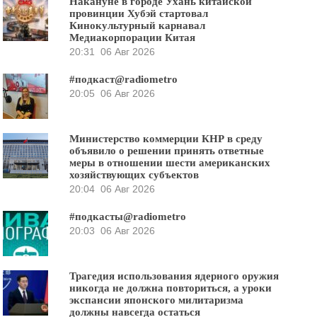
Накануне в городе Ухань китайской
провинции Хубэй стартовал
Кинокультурный карнавал
Медиакорпорации Китая
20:31
06 Авг 2026
#подкаст@radiometro
20:05
06 Авг 2026
Министерство коммерции КНР в среду
объявило о решении принять ответные
меры в отношении шести американских
хозяйствующих субъектов
20:04
06 Авг 2026
#подкасты@radiometro
20:03
06 Авг 2026
Трагедия использования ядерного оружия
никогда не должна повториться, а уроки
экспансии японского милитаризма
должны навсегда остаться