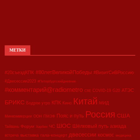
МЕТКИ
#80летВеликойПобеды
#20съездКПК
#ВизитСиВРоссию
#Двесессии2023
#Петербургскийдневник
#комментарий@radiometro
АТЭС
COVID-19
G20
CIIE
Китай
БРИКС
КПК
МИД
Бодрое утро
Кино
Россия
США
Пояс и путь
Минкоммерции
ООН
ПМЭФ
ШОС
азиада
Шёлковый путь
Форум
ЧС
Тайвань
Харбин
двесессии
космос
выставка
гала-концерт
встреча
медицина