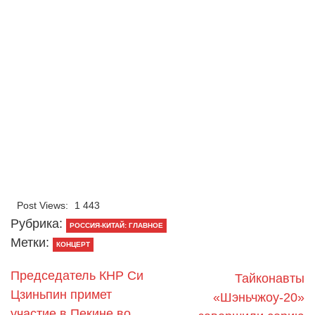
Post Views:
1 443
Рубрика:
РОССИЯ-КИТАЙ: ГЛАВНОЕ
Метки:
КОНЦЕРТ
Председатель КНР Си
Тайконавты
Цзиньпин примет
«Шэньчжоу-20»
участие в Пекине во