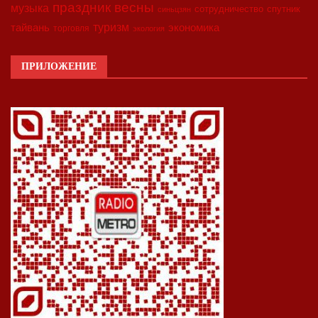
праздник весны
музыка
сотрудничество
спутник
синьцзян
туризм
экономика
тайвань
торговля
экология
ПРИЛОЖЕНИЕ