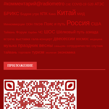
#комментарий@radiometro
АТЭС
COVID-19
G20
CIIE
Китай
БРИКС
КПК
МИД
Бодрое утро
Кино
Россия
США
Пояс и путь
Минкоммерции
ООН
ПМЭФ
ШОС
азиада
Шёлковый путь
Форум
ЧС
Тайвань
Харбин
двесессии
космос
выставка
гала-концерт
встреча
медицина
праздник весны
музыка
сотрудничество
спутник
синьцзян
туризм
экономика
тайвань
торговля
экология
ПРИЛОЖЕНИЕ