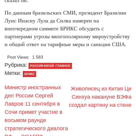
сказал он.
По данным бразильских СМИ, президент Бразилии
Луис Инасиу Лула да Силва намерен на
внеочередном саммите БРИКС обсудить с
партнерами угрозы многополярному мироустройству
и общий ответ на тарифные меры и санкции США.
Post Views:
1 583
Рубрика:
РОССИЯ-КИТАЙ: ГЛАВНОЕ
Метки:
БРИКС
Министр иностранных
Живописец из Китая Ци
дел России Сергей
Синхуа накануне ВЭФа
Лавров 11 сентября в
создал картину на стене
Сочи примет участие в
восьмом раунде
стратегического диалога