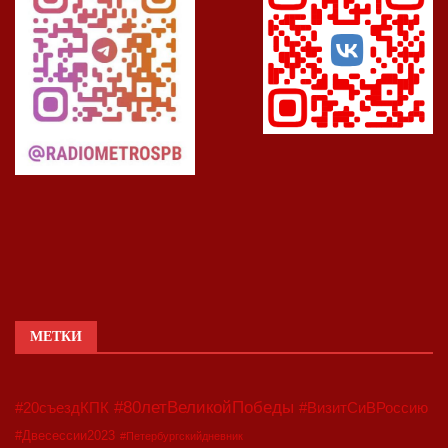
МЕТКИ
#80летВеликойПобеды
#20съездКПК
#ВизитСиВРоссию
#Двесессии2023
#Петербургскийдневник