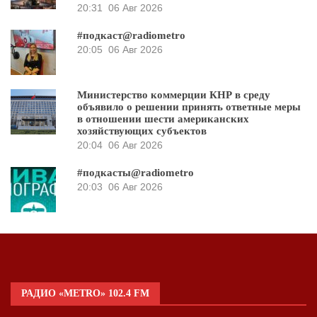
20:31
06 Авг 2026
#подкаст@radiometro
20:05
06 Авг 2026
Министерство коммерции КНР в среду
объявило о решении принять ответные меры
в отношении шести американских
хозяйствующих субъектов
20:04
06 Авг 2026
#подкасты@radiometro
20:03
06 Авг 2026
РАДИО «METRO» 102.4 FM