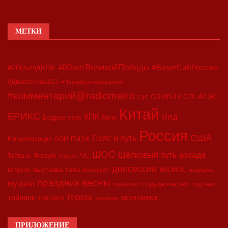
МЕТКИ
#80летВеликойПобеды
#20съездКПК
#ВизитСиВРоссию
#Двесессии2023
#Петербургскийдневник
#комментарий@radiometro
АТЭС
COVID-19
G20
CIIE
Китай
БРИКС
КПК
МИД
Бодрое утро
Кино
Россия
США
Пояс и путь
Минкоммерции
ООН
ПМЭФ
ШОС
азиада
Шёлковый путь
Форум
ЧС
Тайвань
Харбин
двесессии
космос
выставка
гала-концерт
встреча
медицина
праздник весны
музыка
сотрудничество
спутник
синьцзян
туризм
экономика
тайвань
торговля
экология
ПРИЛОЖЕНИЕ