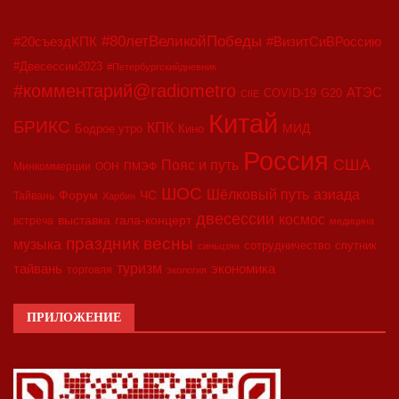
#80летВеликойПобеды
#20съездКПК
#ВизитСиВРоссию
#Двесессии2023
#Петербургскийдневник
#комментарий@radiometro
АТЭС
COVID-19
G20
CIIE
Китай
БРИКС
КПК
МИД
Бодрое утро
Кино
Россия
США
Пояс и путь
Минкоммерции
ООН
ПМЭФ
ШОС
азиада
Шёлковый путь
Форум
ЧС
Тайвань
Харбин
двесессии
космос
выставка
гала-концерт
встреча
медицина
праздник весны
музыка
сотрудничество
спутник
синьцзян
туризм
экономика
тайвань
торговля
экология
ПРИЛОЖЕНИЕ