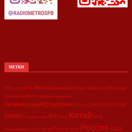
МЕТКИ
#80летВеликойПобеды
#20съездКПК
#ВизитСиВРоссию
#Двесессии2023
#Петербургскийдневник
#комментарий@radiometro
АТЭС
COVID-19
G20
CIIE
Китай
БРИКС
КПК
МИД
Бодрое утро
Кино
Россия
США
Пояс и путь
Минкоммерции
ООН
ПМЭФ