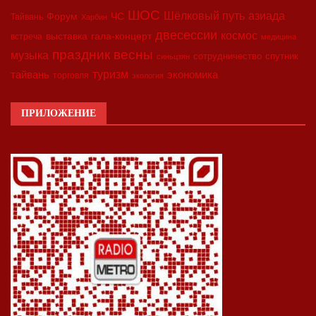
ШОС
азиада
Шёлковый путь
Форум
ЧС
Тайвань
Харбин
двесессии
космос
выставка
гала-концерт
встреча
медицина
праздник весны
музыка
сотрудничество
спутник
синьцзян
туризм
экономика
тайвань
торговля
экология
ПРИЛОЖЕНИЕ