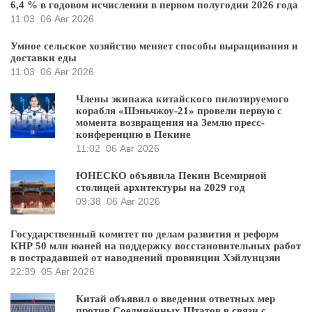
6,4 % в годовом исчислении в первом полугодии 2026 года
11:03
06 Авг 2026
Умное сельское хозяйство меняет способы выращивания и
доставки еды
11:03
06 Авг 2026
Члены экипажа китайского пилотируемого
корабля «Шэньчжоу-21» провели первую с
момента возвращения на Землю пресс-
конференцию в Пекине
11:02
06 Авг 2026
ЮНЕСКО объявила Пекин Всемирной
столицей архитектуры на 2029 год
09:38
06 Авг 2026
Государственный комитет по делам развития и реформ
КНР 50 млн юаней на поддержку восстановительных работ
в пострадавшей от наводнений провинции Хэйлунцзян
22:39
05 Авг 2026
Китай объявил о введении ответных мер
против Соединённых Штатов в связи с