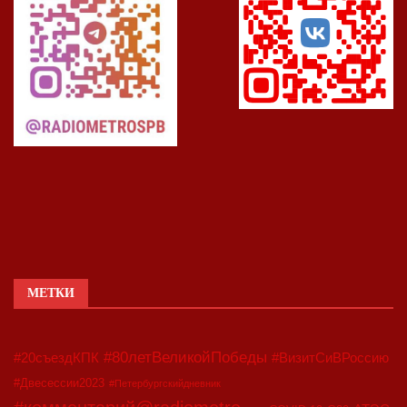
МЕТКИ
#80летВеликойПобеды
#20съездКПК
#ВизитСиВРоссию
#Двесессии2023
#Петербургскийдневник