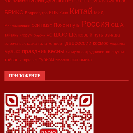
#комментарий@radiometro
АТЭС
COVID-19
G20
CIIE
Китай
БРИКС
КПК
МИД
Бодрое утро
Кино
Россия
США
Пояс и путь
Минкоммерции
ООН
ПМЭФ
ШОС
азиада
Шёлковый путь
Форум
ЧС
Тайвань
Харбин
двесессии
космос
выставка
гала-концерт
встреча
медицина
праздник весны
музыка
сотрудничество
спутник
синьцзян
туризм
экономика
тайвань
торговля
экология
ПРИЛОЖЕНИЕ