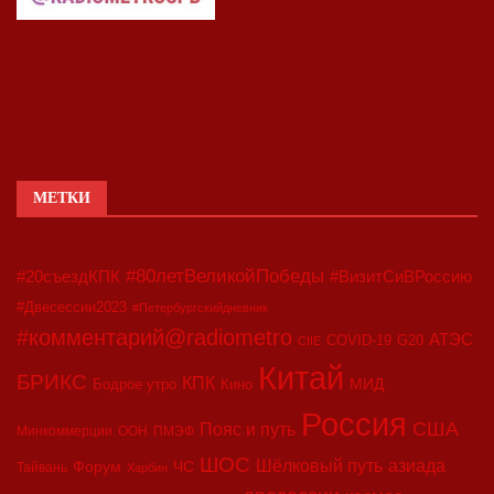
МЕТКИ
#80летВеликойПобеды
#20съездКПК
#ВизитСиВРоссию
#Двесессии2023
#Петербургскийдневник
#комментарий@radiometro
АТЭС
COVID-19
G20
CIIE
Китай
БРИКС
КПК
МИД
Бодрое утро
Кино
Россия
США
Пояс и путь
Минкоммерции
ООН
ПМЭФ
ШОС
азиада
Шёлковый путь
Форум
ЧС
Тайвань
Харбин