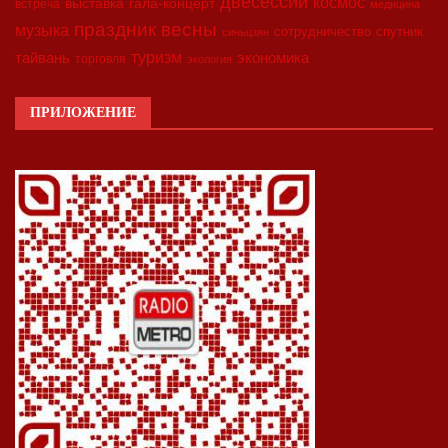
двесессии
космос
выставка
гала-концерт
встреча
медицина
праздник весны
музыка
сотрудничество
спутник
синьцзян
туризм
экономика
тайвань
торговля
экология
ПРИЛОЖЕНИЕ