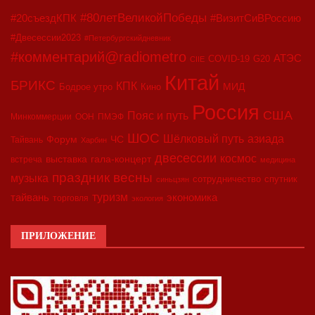
#80летВеликойПобеды
#20съездКПК
#ВизитСиВРоссию
#Двесессии2023
#Петербургскийдневник
#комментарий@radiometro
АТЭС
COVID-19
G20
CIIE
Китай
БРИКС
КПК
МИД
Бодрое утро
Кино
Россия
США
Пояс и путь
Минкоммерции
ООН
ПМЭФ
ШОС
азиада
Шёлковый путь
Форум
ЧС
Тайвань
Харбин
двесессии
космос
выставка
гала-концерт
встреча
медицина
праздник весны
музыка
сотрудничество
спутник
синьцзян
туризм
экономика
тайвань
торговля
экология
ПРИЛОЖЕНИЕ