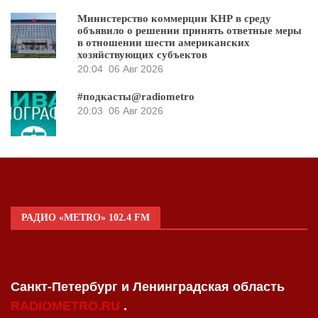
Министерство коммерции КНР в среду
объявило о решении принять ответные меры
в отношении шести американских
хозяйствующих субъектов
20:04
06 Авг 2026
#подкасты@radiometro
20:03
06 Авг 2026
РАДИО «METRO» 102.4 FM
Санкт-Петербург и Ленинградская область
RADIOMETRO.RU
.