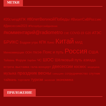
МЕТКИ
#80летВеликойПобеды
#20съездКПК
#ВизитСиВРоссию
#Двесессии2023
#Петербургскийдневник
#комментарий@radiometro
АТЭС
COVID-19
G20
CIIE
Китай
БРИКС
КПК
МИД
Бодрое утро
Кино
Россия
США
Пояс и путь
Минкоммерции
ООН
ПМЭФ
ШОС
азиада
Шёлковый путь
Форум
ЧС
Тайвань
Харбин
двесессии
космос
выставка
гала-концерт
встреча
медицина
праздник весны
музыка
сотрудничество
спутник
синьцзян
туризм
экономика
тайвань
торговля
экология
ПРИЛОЖЕНИЕ