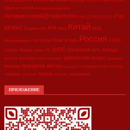
#Двесессии2023
#Петербургскийдневник
#комментарий@radiometro
АТЭС
COVID-19
G20
CIIE
Китай
БРИКС
КПК
МИД
Бодрое утро
Кино
Россия
США
Пояс и путь
Минкоммерции
ООН
ПМЭФ
ШОС
азиада
Шёлковый путь
Форум
ЧС
Тайвань
Харбин
двесессии
космос
выставка
гала-концерт
встреча
медицина
праздник весны
музыка
сотрудничество
спутник
синьцзян
туризм
экономика
тайвань
торговля
экология
ПРИЛОЖЕНИЕ