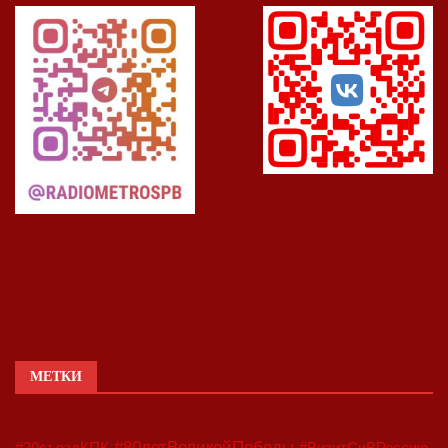
МЕТКИ
#80летВеликойПобеды
#20съездКПК
#ВизитСиВРоссию