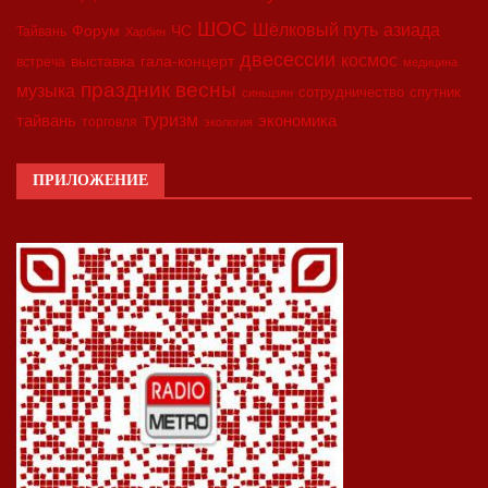
ШОС
азиада
Шёлковый путь
Форум
ЧС
Тайвань
Харбин
двесессии
космос
выставка
гала-концерт
встреча
медицина
праздник весны
музыка
сотрудничество
спутник
синьцзян
туризм
экономика
тайвань
торговля
экология
ПРИЛОЖЕНИЕ