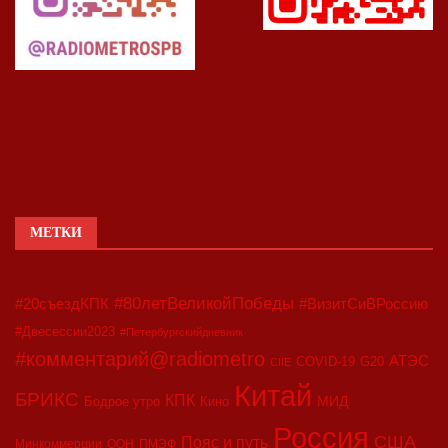
МЕТКИ
#80летВеликойПобеды
#20съездКПК
#ВизитСиВРоссию
#Двесессии2023
#Петербургскийдневник
#комментарий@radiometro
АТЭС
COVID-19
G20
CIIE
Китай
БРИКС
КПК
МИД
Бодрое утро
Кино
Россия
США
Пояс и путь
Минкоммерции
ООН
ПМЭФ