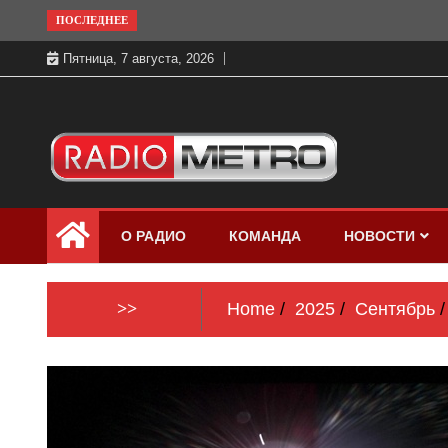
Skip
ПОСЛЕДНЕЕ
to
Пятница, 7 августа, 2026
content
Слушать онлайн и на 102.4 FM
Радио МЕТРО
бесплатно в хорошем качестве Санкт-
О РАДИО
КОМАНДА
НОВОСТИ
Петербург и Россия
>>
Home
2025
Сентябрь