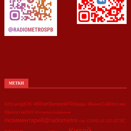
МЕТКИ
#80летВеликойПобеды
#20съездКПК
#ВизитСиВРоссию
#Двесессии2023
#Петербургскийдневник
#комментарий@radiometro
АТЭС
COVID-19
G20
CIIE
Китай