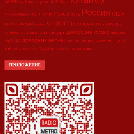
БРИКС
КПК
МИД
Бодрое утро
Кино
Россия
США
Пояс и путь
Минкоммерции
ООН
ПМЭФ
ШОС
азиада
Шёлковый путь
Форум
ЧС
Тайвань
Харбин
двесессии
космос
выставка
гала-концерт
встреча
медицина
праздник весны
музыка
сотрудничество
спутник
синьцзян
туризм
экономика
тайвань
торговля
экология
ПРИЛОЖЕНИЕ