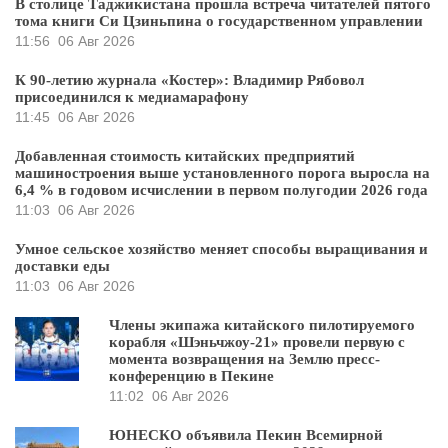
В столице Таджикистана прошла встреча читателей пятого
тома книги Си Цзиньпина о государственном управлении
11:56
06 Авг 2026
К 90-летию журнала «Костер»: Владимир Рябовол
присоединился к медиамарафону
11:45
06 Авг 2026
Добавленная стоимость китайских предприятий
машиностроения выше установленного порога выросла на
6,4 % в годовом исчислении в первом полугодии 2026 года
11:03
06 Авг 2026
Умное сельское хозяйство меняет способы выращивания и
доставки еды
11:03
06 Авг 2026
Члены экипажа китайского пилотируемого
корабля «Шэньчжоу-21» провели первую с
момента возвращения на Землю пресс-
конференцию в Пекине
11:02
06 Авг 2026
ЮНЕСКО объявила Пекин Всемирной