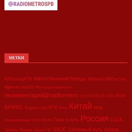
МЕТКИ
#80летВеликойПобеды
#20съездКПК
#ВизитСиВРоссию
#Двесессии2023
#Петербургскийдневник
#комментарий@radiometro
АТЭС
COVID-19
G20
CIIE
Китай
БРИКС
КПК
МИД
Бодрое утро
Кино
Россия
США
Пояс и путь
Минкоммерции
ООН
ПМЭФ
ШОС
азиада
Шёлковый путь
Форум
ЧС
Тайвань
Харбин