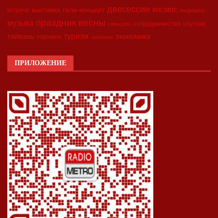
двесессии
космос
выставка
гала-концерт
встреча
медицина
праздник весны
музыка
сотрудничество
спутник
синьцзян
туризм
экономика
тайвань
торговля
экология
ПРИЛОЖЕНИЕ