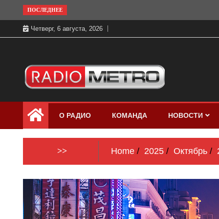
Skip
ПОСЛЕДНЕЕ
to
Четверг, 6 августа, 2026
content
Слушать онлайн и на 102.4 FM
Радио МЕТРО
бесплатно в хорошем качестве Санкт-
О РАДИО
КОМАНДА
НОВОСТИ
Петербург и Россия
>>
Home
2025
Октябрь