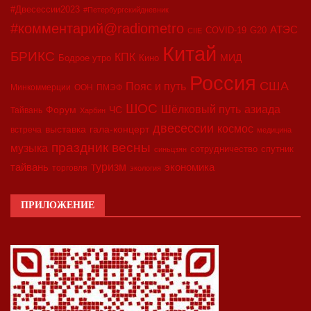
#Двесессии2023
#Петербургскийдневник
#комментарий@radiometro
АТЭС
COVID-19
G20
CIIE
Китай
БРИКС
КПК
МИД
Бодрое утро
Кино
Россия
США
Пояс и путь
Минкоммерции
ООН
ПМЭФ
ШОС
азиада
Шёлковый путь
Форум
ЧС
Тайвань
Харбин
двесессии
космос
выставка
гала-концерт
встреча
медицина
праздник весны
музыка
сотрудничество
спутник
синьцзян
туризм
экономика
тайвань
торговля
экология
ПРИЛОЖЕНИЕ