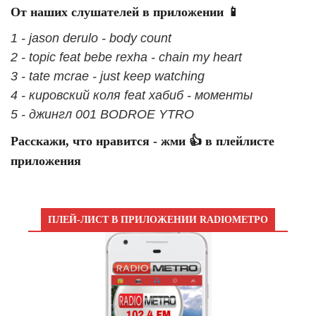
От наших слушателей в приложении 📱
1 - jason derulo - body count
2 - topic feat bebe rexha - chain my heart
3 - tate mcrae - just keep watching
4 - кировский коля feat хабиб - моменты
5 - джингл 001 BODROE YTRO
Расскажи, что нравится - жми 👍 в плейлисте
приложения
ПЛЕЙ-ЛИСТ В ПРИЛОЖЕНИИ RADIOМЕТРО