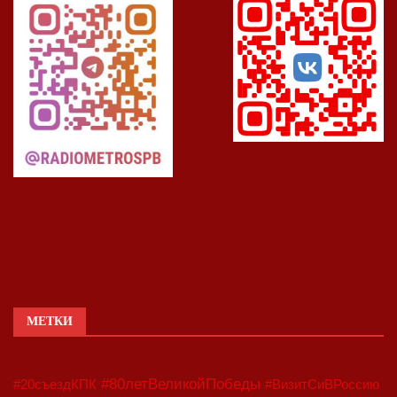
МЕТКИ
#80летВеликойПобеды
#20съездКПК
#ВизитСиВРоссию