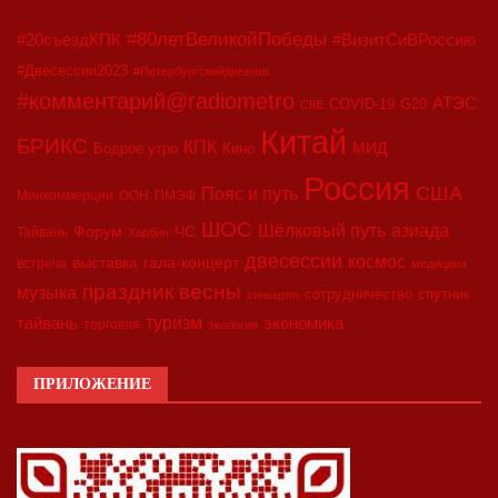
#80летВеликойПобеды
#20съездКПК
#ВизитСиВРоссию
#Двесессии2023
#Петербургскийдневник
#комментарий@radiometro
АТЭС
COVID-19
G20
CIIE
Китай
БРИКС
КПК
МИД
Бодрое утро
Кино
Россия
США
Пояс и путь
Минкоммерции
ООН
ПМЭФ
ШОС
азиада
Шёлковый путь
Форум
ЧС
Тайвань
Харбин
двесессии
космос
выставка
гала-концерт
встреча
медицина
праздник весны
музыка
сотрудничество
спутник
синьцзян
туризм
экономика
тайвань
торговля
экология
ПРИЛОЖЕНИЕ