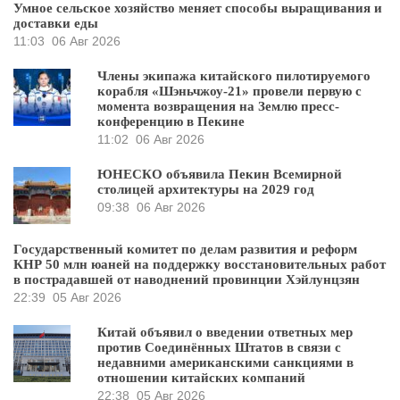
Умное сельское хозяйство меняет способы выращивания и
доставки еды
11:03
06 Авг 2026
Члены экипажа китайского пилотируемого
корабля «Шэньчжоу-21» провели первую с
момента возвращения на Землю пресс-
конференцию в Пекине
11:02
06 Авг 2026
ЮНЕСКО объявила Пекин Всемирной
столицей архитектуры на 2029 год
09:38
06 Авг 2026
Государственный комитет по делам развития и реформ
КНР 50 млн юаней на поддержку восстановительных работ
в пострадавшей от наводнений провинции Хэйлунцзян
22:39
05 Авг 2026
Китай объявил о введении ответных мер
против Соединённых Штатов в связи с
недавними американскими санкциями в
отношении китайских компаний
22:38
05 Авг 2026