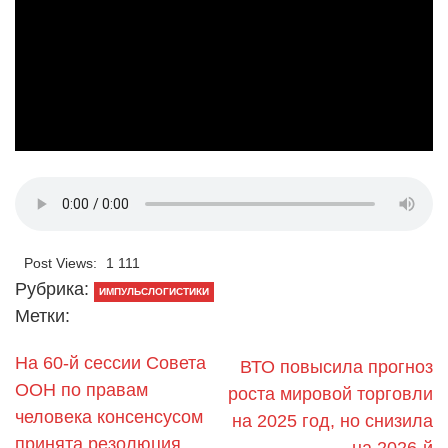
Post Views:
1 111
Рубрика:
ИМПУЛЬСЛОГИСТИКИ
Метки:
На 60-й сессии Совета
ВТО повысила прогноз
ООН по правам
роста мировой торговли
человека консенсусом
на 2025 год, но снизила
принята резолюция,