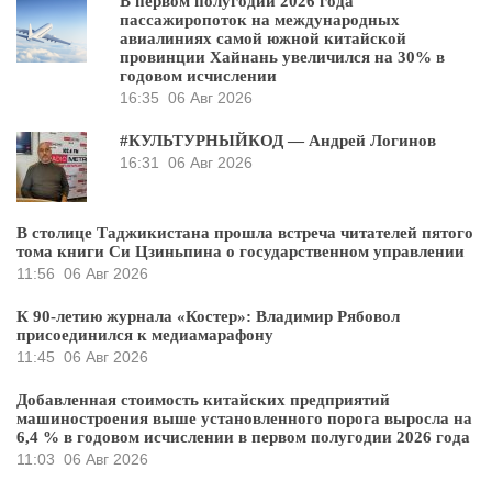
В первом полугодии 2026 года
пассажиропоток на международных
авиалиниях самой южной китайской
провинции Хайнань увеличился на 30% в
годовом исчислении
16:35
06 Авг 2026
#КУЛЬТУРНЫЙКОД — Андрей Логинов
16:31
06 Авг 2026
В столице Таджикистана прошла встреча читателей пятого
тома книги Си Цзиньпина о государственном управлении
11:56
06 Авг 2026
К 90-летию журнала «Костер»: Владимир Рябовол
присоединился к медиамарафону
11:45
06 Авг 2026
Добавленная стоимость китайских предприятий
машиностроения выше установленного порога выросла на
6,4 % в годовом исчислении в первом полугодии 2026 года
11:03
06 Авг 2026