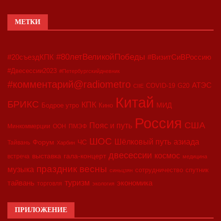
МЕТКИ
#80летВеликойПобеды
#20съездКПК
#ВизитСиВРоссию
#Двесессии2023
#Петербургскийдневник
#комментарий@radiometro
АТЭС
COVID-19
G20
CIIE
Китай
БРИКС
КПК
МИД
Бодрое утро
Кино
Россия
США
Пояс и путь
Минкоммерции
ООН
ПМЭФ
ШОС
азиада
Шёлковый путь
Форум
ЧС
Тайвань
Харбин
двесессии
космос
выставка
гала-концерт
встреча
медицина
праздник весны
музыка
сотрудничество
спутник
синьцзян
туризм
экономика
тайвань
торговля
экология
ПРИЛОЖЕНИЕ