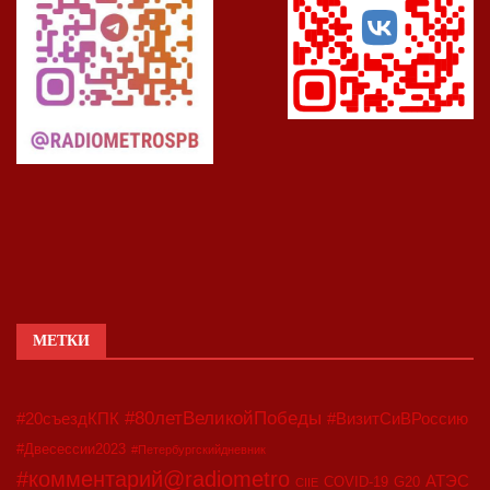
МЕТКИ
#80летВеликойПобеды
#20съездКПК
#ВизитСиВРоссию
#Двесессии2023
#Петербургскийдневник
#комментарий@radiometro
АТЭС
COVID-19
G20
CIIE