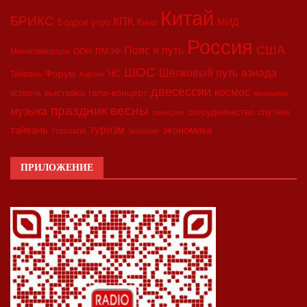
Китай
БРИКС
КПК
МИД
Бодрое утро
Кино
Россия
США
Пояс и путь
Минкоммерции
ООН
ПМЭФ
ШОС
азиада
Шёлковый путь
Форум
ЧС
Тайвань
Харбин
двесессии
космос
выставка
гала-концерт
встреча
медицина
праздник весны
музыка
сотрудничество
спутник
синьцзян
туризм
экономика
тайвань
торговля
экология
ПРИЛОЖЕНИЕ