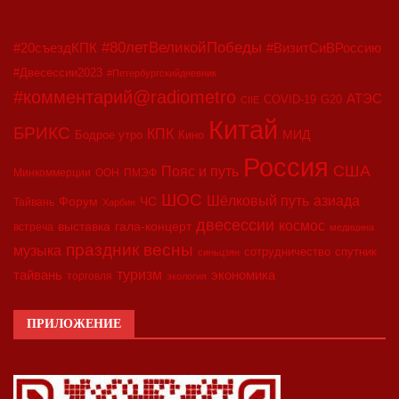
#80летВеликойПобеды
#20съездКПК
#ВизитСиВРоссию
#Двесессии2023
#Петербургскийдневник
#комментарий@radiometro
АТЭС
COVID-19
G20
CIIE
Китай
БРИКС
КПК
МИД
Бодрое утро
Кино
Россия
США
Пояс и путь
Минкоммерции
ООН
ПМЭФ
ШОС
азиада
Шёлковый путь
Форум
ЧС
Тайвань
Харбин
двесессии
космос
выставка
гала-концерт
встреча
медицина
праздник весны
музыка
сотрудничество
спутник
синьцзян
туризм
экономика
тайвань
торговля
экология
ПРИЛОЖЕНИЕ