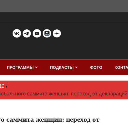
ПРОГРАММЫ
ПОДКАСТЫ
ФОТО
КОНТ
12
лобального саммита женщин: переход от деклараций
о саммита женщин: переход от