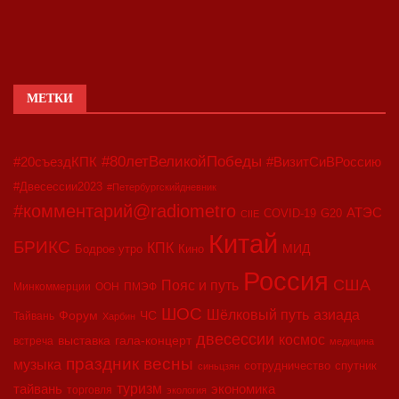
МЕТКИ
#80летВеликойПобеды
#20съездКПК
#ВизитСиВРоссию
#Двесессии2023
#Петербургскийдневник
#комментарий@radiometro
АТЭС
COVID-19
G20
CIIE
Китай
БРИКС
КПК
МИД
Бодрое утро
Кино
Россия
США
Пояс и путь
Минкоммерции
ООН
ПМЭФ
ШОС
азиада
Шёлковый путь
Форум
ЧС
Тайвань
Харбин
двесессии
космос
выставка
гала-концерт
встреча
медицина
праздник весны
музыка
сотрудничество
спутник
синьцзян
туризм
экономика
тайвань
торговля
экология